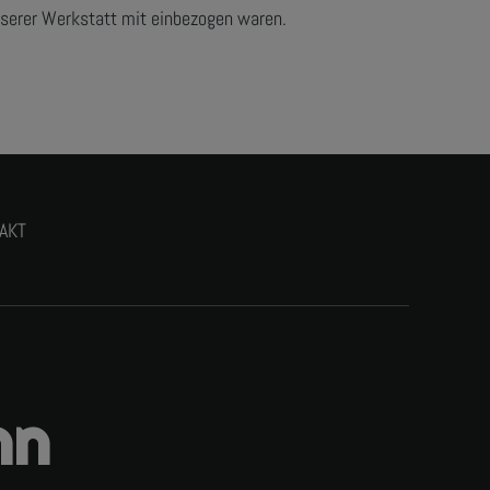
 unserer Werkstatt mit einbezogen waren.
AKT
nn