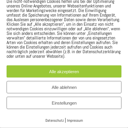
Die nicht-notwendigen Cookies helfen uns bei der Optimierung
unseres Online-Angebotes, unserer Webseitenfunktionen und
werden für Marketingzwecke eingesetzt. Die Einwilligung
umfasst die Speicherung von Informationen auf Ihrem Endgerät,
R
das Auslesen personenbezogener Daten sowie deren Verarbeitung.
Klicken Sie auf „Alle akzeptieren“, um in den Einsatz von nicht
notwendigen Cookies einzuwilligen oder auf „Alle ablehnen“, wenn
Sie sich anders entscheiden. Sie können unter „Einstellungen
verwalten“ detaillierte Informationen der von uns eingesetzten
Arten von Cookies erhalten und deren Einstellungen aufrufen. Sie
können die Einstellungen jederzeit aufrufen und Cookies auch
nachträglich jederzeit abwählen (z.B. in der Datenschutzerklärung
oder unten auf unserer Webseite).
 Wert auf ausführliche Beratung.
Alle akzeptieren
Germann persönlich, kompetent und unverbindlich bei Ihnen vor Ort
Alle ablehnen
ichtigt werden und die Kunden erhalten mit detaillierten Kostena
Einstellungen
|
balkone selbst und haben dadurch eine große Freiheit an Möglichkei
Datenschutz
Impressum